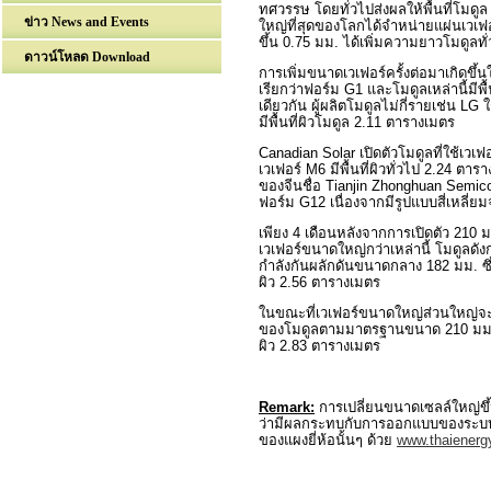
ทศวรรษ โดยทั่วไปส่งผลให้พื้นที่โมดู
ข่าว News and Events
ใหญ่ที่สุดของโลกได้จำหน่ายแผ่นเวเ
ขึ้น
0.75
มม. ได้เพิ่มความยาวโมดูลทั่
ดาวน์โหลด Download
การเพิ่มขนาดเวเฟอร์ครั้งต่อมาเกิดขึ้
เรียกว่าฟอร์ม
G1
และโมดูลเหล่านี้มีพื้
เดียวกัน ผู้ผลิตโมดูลไม่กี่รายเช่น
LG
ใ
มีพื้นที่ผิวโมดูล
2.11
ตารางเมตร
Canadian Solar
เปิดตัวโมดูลที่ใช้เว
เวเฟอร์
M6
มีพื้นที่ผิวทั่วไป
2.24
ตารา
ของจีนชื่อ
Tianjin Zhonghuan Semic
ฟอร์ม
G12
เนื่องจากมีรูปแบบสี่เหลี่ยมจ
เพียง
4
เดือนหลังจากการเปิดตัว
210
ม
เวเฟอร์ขนาดใหญ่กว่าเหล่านี้ โมดูลด
กำลังกันผลักดันขนาดกลาง
182
มม. ซึ
ผิว
2.56
ตารางเมตร
ในขณะที่เวเฟอร์ขนาดใหญ่ส่วนใหญ่
ของโมดูลตามมาตรฐานขนาด
210
มม
ผิว
2.83
ตารางเมตร
Remark:
การเปลี่ยนขนาดเซลล์ใหญ่ข
ว่ามีผลกระทบกับการออกแบบของระบบพล
ของแผงยี่ห้อนั้นๆ ด้วย
www.thaienerg