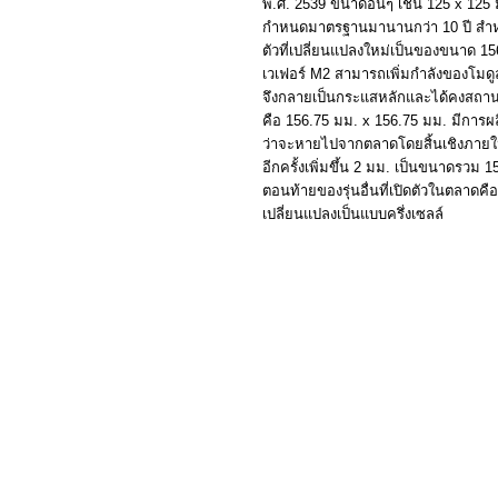
พ.ศ.
2539
ขนาดอื่นๆ เช่น
125 x 125
กำหนดมาตรฐานมานานกว่า
10
ปี ส
ตัวที่เปลี่ยนแปลงใหม่เป็นของขนาด
15
เวเฟอร์
M2
สามารถเพิ่มกำลังของโมดู
จึงกลายเป็นกระแสหลักและได้คงสถาน
คือ
156.75
มม.
x 156.75
มม. มีการผล
ว่าจะหายไปจากตลาดโดยสิ้นเชิงภายใน
อีกครั้งเพิ่มขึ้น
2
มม. เป็นขนาดรวม
1
ตอนท้ายของรุ่นอื่นที่เปิดตัวในตลาดคื
เปลี่ยนแปลงเป็นแบบครึ่งเซลล์