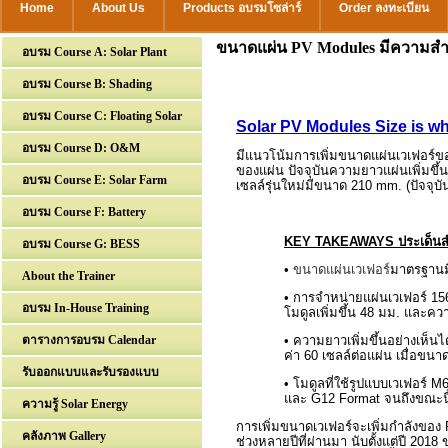
Home
About Us
Products อบรมโซล่าร์
Order ลงทะเบียน
ขนาดแผ่น PV Modules มีความสำ
อบรม Course A: Solar Plant
อบรม Course B: Shading
อบรม Course C: Floating Solar
Solar PV Modules Size is w
อบรม Course D: O&M
มีแนวโน้มการเพิ่มขนาดแผ่นเวเฟอร์ขอ
ของแผ่น ปัจจุบันความยาวแผ่นเพิ่มขึ้
อบรม Course E: Solar Farm
เซลล์รุ่นใหม่มีขนาด
210 mm
. (ปัจจุ
อบรม Course F: Battery
KEY TAKEAWAYS
ประเด็น
อบรม Course G: BESS
•
ขนาดแผ่นเวเฟอร์
มาตรฐานมี
About the Trainer
• การจำหน่ายแผ่นเวเฟอร์ 15
อบรม In-House Training
โมดูลเพิ่มขึ้น 48 มม. และคว
ตารางการอบรม Calendar
• ความยาวเพิ่มขึ้นอย่างเห็
ค่า 60 เซลล์ต่อแผ่น เมื่อขนา
รับออกแบบและรับรองแบบ
• โมดูลที่ใช้รูปแบบเวเฟอร์
M
และ
G
12
Format
จนถึงขณะน
ความรู้ Solar Energy
การเพิ่มขนาดเวเฟอร์จะเพิ่มกำลังของ
คลังภาพ Gallery
ช่วงหลายปีที่ผ่านมา นับตั้งแต่ปี
2018
ข